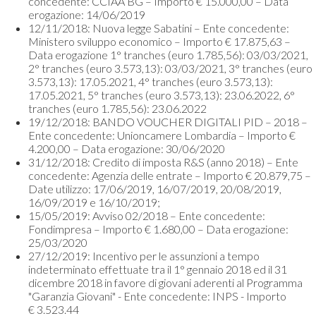
concedente: CCIAA BG – Importo € 15.000,00 – Data
erogazione: 14/06/2019
12/11/2018: Nuova legge Sabatini – Ente concedente:
Ministero sviluppo economico – Importo € 17.875,63 –
Data erogazione 1° tranches (euro 1.785,56): 03/03/2021,
2° tranches (euro 3.573,13): 03/03/2021, 3° tranches (euro
3.573,13): 17.05.2021, 4° tranches (euro 3.573,13):
17.05.2021, 5° tranches (euro 3.573,13): 23.06.2022, 6°
tranches (euro 1.785,56): 23.06.2022
19/12/2018: BANDO VOUCHER DIGITALI PID – 2018 –
Ente concedente: Unioncamere Lombardia – Importo €
4.200,00 – Data erogazione: 30/06/2020
31/12/2018: Credito di imposta R&S (anno 2018) – Ente
concedente: Agenzia delle entrate – Importo € 20.879,75 –
Date utilizzo: 17/06/2019, 16/07/2019, 20/08/2019,
16/09/2019 e 16/10/2019;
15/05/2019: Avviso 02/2018 – Ente concedente:
Fondimpresa – Importo € 1.680,00 – Data erogazione:
25/03/2020
27/12/2019: Incentivo per le assunzioni a tempo
indeterminato effettuate tra il 1° gennaio 2018 ed il 31
dicembre 2018 in favore di giovani aderenti al Programma
"Garanzia Giovani" - Ente concedente: INPS - Importo
€ 3.523.44