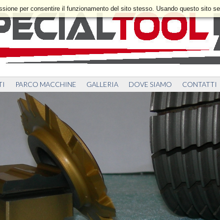
essione per consentire il funzionamento del sito stesso. Usando questo sito se
TI
PARCO MACCHINE
GALLERIA
DOVE SIAMO
CONTATTI